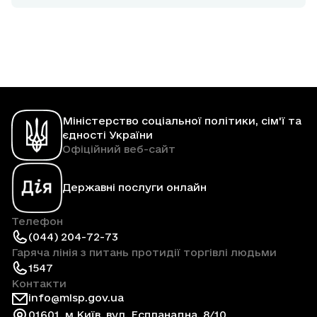
Міністерство соціальної політики, сім'ї та
єдності України
Офіційний веб-сайт
Державні послуги онлайн
Телефон
(044) 204-72-73
Гаряча лінія з питань протидії торгівлі людьми
1547
Контакти
info@mlsp.gov.ua
01601, м.Київ, вул. Еспланадна, 8/10