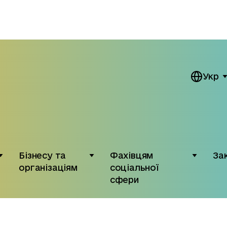
Укр
Бізнесу та
Фахівцям
За
організаціям
соціальної
сфери