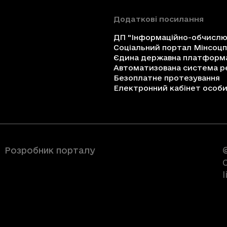
Додаткові посилання
ДП "Інформаційно-обчислюв
Соціальний портал Мінсоц
Єдина державна платформа 
Автоматизована система ре
Безоплатне протезування
Електронний кабінет особи 
Розробник порталу
C