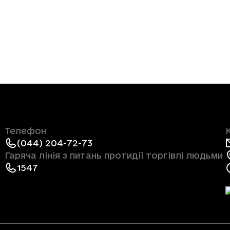
Телефон
(044) 204-72-73
Гаряча лінія з питань протидії торгівлі людьми
1547