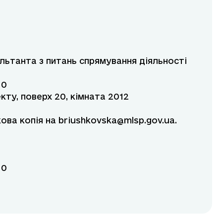
ультанта з питань спрямування діяльності
10
кту, поверх 20, кімната 2012
кова копія на
briushkovska@mlsp.gov.ua
.
10