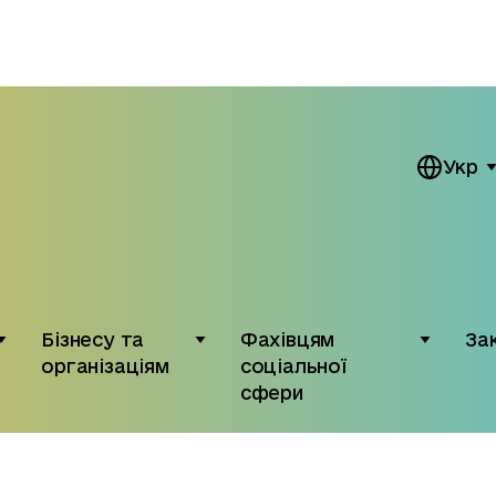
Укр
Бізнесу та
Фахівцям
За
організаціям
соціальної
сфери