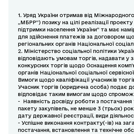
1. Уряд України отримав від Міжнародного
„МБРР”) позику на цілі реалізації проект
підтримки населення України” та має намі
для здійснення платежів за договором 
регіональних органів Національної соціал
2. Міністерство соціальної політики Украї
відповідають умовам торгів, надавати у 
конкурсних торгів щодо Оснащення комп
органів Національної соціальної сервісно
Вимоги щодо кваліфікації учасників торгів
Учасник торгів (юридична особа) подає д
відповідає таким вимогам щодо спроможн
- Наявність досвіду роботи з постачання
пакету закупівель, не менше 3 (трьох) р
дату державної реєстрації, види діяльнос
- Успішне виконання контракту(-ів) на заг
постачання, встановлення та технічне об