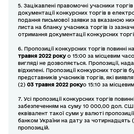
5. Зацікавлені правомочні учасники торг
документації конкурсних торгів в електр
подання письмової заявки за вказаною ниж
листа на бланку учасника торгів із зазна
отримання документації конкурсних торгі
6. Пропозиції конкурсних торгів повинні н
травня
2022 року
о 15:00 за місцевим час
вигляді не дозволяється. Пропозиції, нада
відхилені. Пропозиції конкурсних торгів б
представників учасників торгів, які вияв
(2)
03 травня
2022 року
о 15:10 за місцеви
7. Усі пропозиції конкурсних торгів пови
забезпеченням на суму 10 000,00 дол. СШ
еквівалент такої суми у валюті пропозиц
банком України на дату за чотирнадцять (
пропозицій.