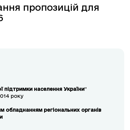
ння пропозицій для
6
ї підтримки населення України
”
2014 року
м обладнанням регіональних органів
и