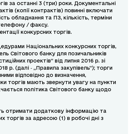
ів за останні 3 (три) роки. Документальні
ктів (копії контрактів) повинні включати
ість обладнання та ПЗ, кількість, терміни
 телефону / факсу.
нтації конкурсних торгів.
оцедурами Національних конкурсних торгів,
ель Світового банку для позичальників
тиційних проектів” від липня 2016 р. зі
18 р. (далі ‑ „Правила закупівель”); торги
чними відповідно до визначення,
ки торгів мають звернути увагу на пункти
значається політика Світового банку щодо
уть отримати додаткову інформацію та
 торгів за адресою (1) в робочі дні з