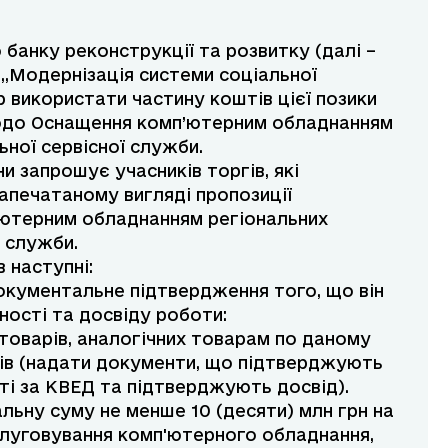
 банку реконструкції та розвитку (далі –
у „Модернізація системи соціальної
р використати частину коштів цієї позики
щодо Оснащення комп’ютерним обладнанням
ьної сервісної служби.
ни запрошує учасників торгів, які
запечатаному вигляді пропозиції
’ютерним обладнанням регіональних
ї служби.
 наступні:
окументальне підтвердження того, що він
ості та досвіду роботи:
 товарів, аналогічних товарам по даному
оків (надати документи, що підтверджують
ті за КВЕД та підтверджують досвід).
альну суму не менше 10 (десяти) млн грн на
слуговування комп'ютерного обладнання,