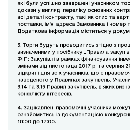
які були успішно завершені учасником торг
докази у вигляді переліку основних контра
всі деталі контракту, такі як опис та варт
поставки, ім'я, адреса Замовника і номер
Додаткова інформація міститься у докуме
3. Торги будуть проводитись згідно з пр
визначеними у посібнику „Правила закупів
ФІП; Закупівлі в рамках фінансування інвес
змінами від листопада 2017 р. та серпня 20
відкриті для всіх учасників, що є правомо
наведеного у Правилах закупівель. Учасни
3.14 та 3.15 Правил закупівель, в яких ви
конфлікту інтересів.
4. Зацікавлені правомочні учасники мож
ознайомитись із документацією конкурсних
10:00 до 17:00.