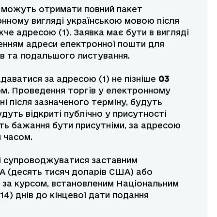
ів можуть отримати повний пакет
онному вигляді українською мовою після
че адресою (1). Заявка має бути в вигляді
ченням адреси електронної пошти для
в та подальшого листування.
адаватися за адресою (1) не пізніше
03
ом. Проведення торгів у електронному
ні після зазначеного терміну, будуть
удуть відкриті публічно у присутності
лять бажання бути присутніми, за адресою
м часом.
нні супроводжуватися заставним
А (десять тисяч доларів США) або
ії за курсом, встановленим Національним
14) днів до кінцевої дати подання