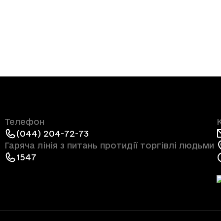
Телефон
(044) 204-72-73
Гаряча лінія з питань протидії торгівлі людьми
1547