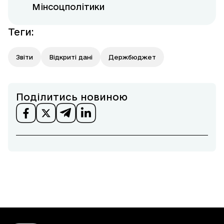
Мінсоцполітики
Теги
:
Звіти
Відкриті дані
Держбюджет
Поділитись новиною