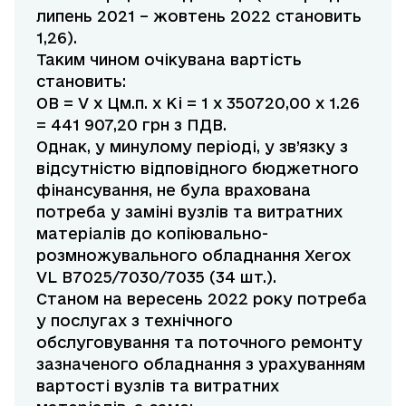
липень 2021 – жовтень 2022 становить
1,26).
Таким чином очікувана вартість
становить:
ОВ = V х Цм.п. х Кі = 1 х 350720,00 х 1.26
= 441 907,20 грн з ПДВ.
Однак, у минулому періоді, у зв’язку з
відсутністю відповідного бюджетного
фінансування, не була врахована
потреба у заміні вузлів та витратних
матеріалів до копіювально-
розмножувального обладнання Xerox
VL B7025/7030/7035 (34 шт.).
Станом на вересень 2022 року потреба
у послугах з технічного
обслуговування та поточного ремонту
зазначеного обладнання з урахуванням
вартості вузлів та витратних