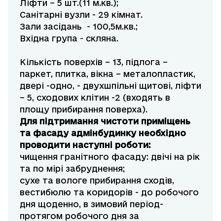
Ліфти – 5 шт.(11 м.кв.);
Санітарні вузли - 29 кімнат.
Зали засідань - 100,5м.кв.;
Вхідна група - скляна.
Кількість поверхів – 13, підлога –
паркет, плитка, вікна – металопластик,
двері -одно, - двухшпільні щитові, ліфти
– 5, сходових клітин -2 (входять в
площу прибирання поверха).
Для підтримання чистоти приміщень
та фасаду адмінбудинку необхідно
проводити наступні роботи:
чищення гранітного фасаду: двічі на рік
та по мірі забруднення;
сухе та вологе прибирання сходів,
вестибюлю та коридорів - до робочого
дня щоденно, в зимовий період-
протягом робочого дня за