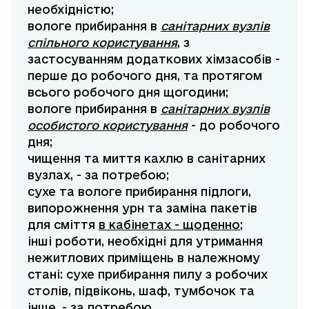
необхідністю;
вологе прибирання в
санітарних вузлів
спільного користування
, з
застосуванням додаткових хімзасобів -
перше до робочого дня, та протягом
всього робочого дня щогодини;
вологе прибирання в
санітарних вузлів
особистого користування
- до робочого
дня;
чищення та миття кахлю в санітарних
вузлах, - за потребою;
сухе та вологе прибирання підлоги,
випорожнення урн та заміна пакетів
для сміття
в кабінетах - щоденно;
інші роботи, необхідні для утримання
нежитлових приміщень в належному
стані: сухе прибирання пилу з робочих
столів, підвіконь, шаф, тумбочок та
інше. - за потребою.