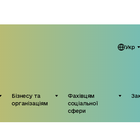
Укр
Бізнесу та
Фахівцям
За
організаціям
соціальної
сфери