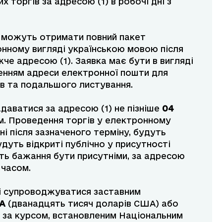
 торгів за адресою (1) в робочі дні з
ів можуть отримати повний пакет
онному вигляді українською мовою після
че адресою (1). Заявка має бути в вигляді
ченням адреси електронної пошти для
в та подальшого листування.
адаватися за адресою (1) не пізніше
04
ом. Проведення торгів у електронному
ні після зазначеного терміну, будуть
удуть відкриті публічно у присутності
лять бажання бути присутніми, за адресою
 часом.
нні супроводжуватися заставним
ША
(дванадцять тисяч доларів США) або
ії за курсом, встановленим Національним