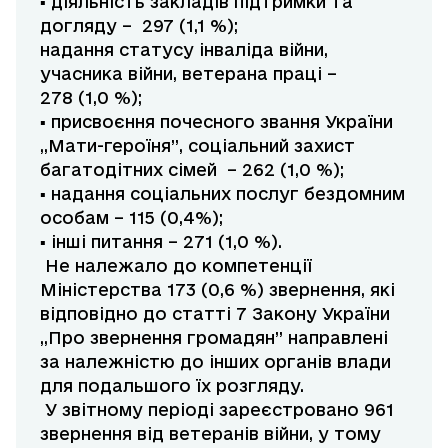
▪ діяльність закладів підтримки та
догляду – 297 (1,1 %);
надання статусу інваліда війни,
учасника війни, ветерана праці –
278 (1,0 %);
▪ присвоєння почесного звання України
„Мати-героїня”, соціальний захист
багатодітних сімей – 262 (1,0 %);
▪ надання соціальних послуг бездомним
особам – 115 (0,4%);
▪ інші питання – 271 (1,0 %).
Не належало до компетенції
Міністерства 173 (0,6 %) звернення, які
відповідно до статті 7 Закону України
„Про звернення громадян” направлені
за належністю до інших органів влади
для подальшого їх розгляду.
У звітному періоді зареєстровано 961
звернення від ветеранів війни, у тому