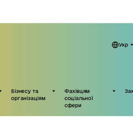
Укр
Бізнесу та
Фахівцям
За
організаціям
соціальної
сфери