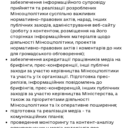
забезпечення інформаційного супровіду
прийняття та реалізації розроблених
Мінсоцполітики суспільно важливих
нормативно-правових актів, нарад, інших
публічних заходів, адміністрування веб-сайту
(роботу з контентом, розміщення на його
сторінках інформаційних матеріалів щодо
діяльності Мінсоцполітики, проектів
нормативно-правових актів і коментарів до них
для громадського обговорення);
забезпечення акредитації працівників медіа на
брифінги, прес-конференції, інші публічні
заходи за участю керівництва Мінсоцполітики
та участь у їх організації. Підготовка прес-
релізів, інформаційних повідомлень до
брифінгів, прес-конференцій, інших публічних
заходів за участю керівництва Міністерства, а
також за пріоритетами діяльності
Мінсоцполітики та їх оперативне поширення;
підготовка та реалізація медіа - та
комунікаційних планів;
проведення моніторингу та контент-аналізу
оприлюднених у медіа матеріалів про