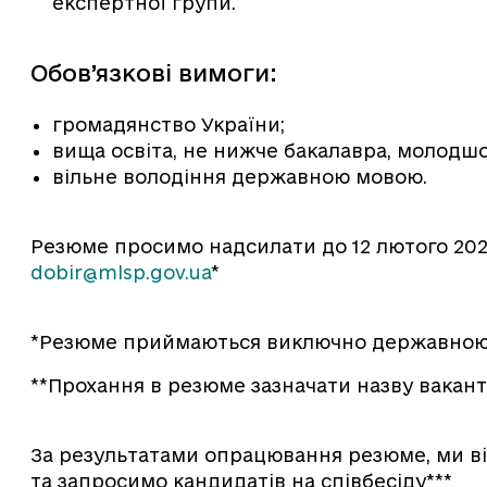
експертної групи.
Обов’язкові вимоги:
громадянство України;
вища освіта, не нижче бакалавра, молодшо
вільне володіння державною мовою.
Резюме просимо надсилати до 12 лютого 202
dobir@mlsp.gov.ua
*
*Резюме приймаються виключно державною
**Прохання в резюме зазначати назву вакант
За результатами опрацювання резюме, ми від
та запросимо кандидатів на співбесіду***