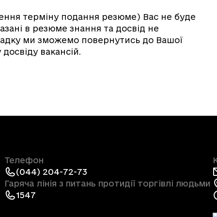
шення терміну подання резюме) Вас не буде
азані в резюме знання та досвід не
ипадку ми зможемо повернутись до Вашої
досвіду вакансій.
Телефон
(044) 204-72-73
Гаряча лінія з питань протидії торгівлі людьми
1547