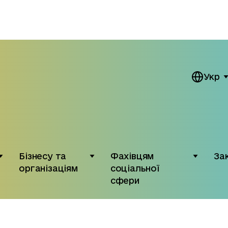
Укр
Бізнесу та
Фахівцям
За
організаціям
соціальної
сфери