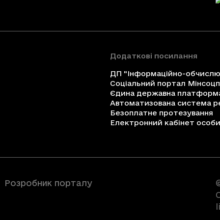
Додаткові посилання
ДП "Інформаційно-обчислюв
Соціальний портал Мінсоц
Єдина державна платформа 
Автоматизована система ре
Безоплатне протезування
Електронний кабінет особи 
Розробник порталу
C