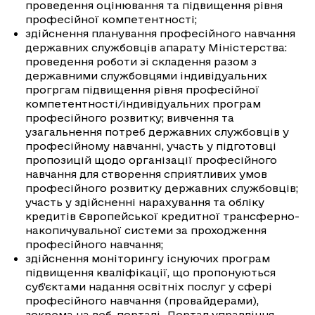
проведення оцінювання та підвищення рівня
професійної компетентності;
здійснення планування професійного навчання
державних службовців апарату Міністерства:
проведення роботи зі складення разом з
державними службовцями індивідуальних
прогргам підвищення рівня професійної
компетентності/індивідуальних програм
професійного розвитку; вивчення та
узагальнення потреб державних службовців у
професійному навчанні, участь у підготовці
пропозицій щодо організації професійного
навчання для створення сприятливих умов
професійного розвитку державних службовців;
участь у здійсненні нарахування та обліку
кредитів Європейської кредитної трансферно-
накопичувальної системи за проходження
професійного навчання;
здійснення моніторингу існуючих програм
підвищення кваліфікації, що пропонуються
суб’єктами надання освітніх послуг у сфері
професійного навчання (провайдерами),
зокрема на веб-порталі „Портал управління