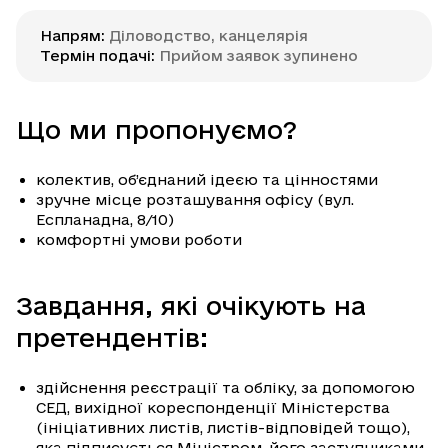
Напрям
:
Діловодство, канцелярія
Термін подачі
:
Прийом заявок зупинено
Що ми пропонуємо?
колектив, об’єднаний ідеєю та цінностями
зручне місце розташування офісу (вул.
Еспланадна, 8/10)
комфортні умови роботи
Завдання, які очікують на
претендентів:
здійснення реєстрації та обліку, за допомогою
СЕД, вихідної кореспонденції Міністерства
(ініціативних листів, листів-відповідей тощо),
яка підписується Міністром, його заступниками,