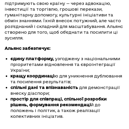
підтримують свою країну — через адвокацію,
інвестиції та торгівлю, грошові перекази,
гуманітарну допомогу, культурні ініціативи та
обмін знаннями. Їхній внесок потужний, але часто
роз’єднаний і складний для масштабування. Альянс
створено для того, щоб об’єднати та посилити ці
зусилля.
Альянс забезпечує:
єдину платформу,
узгоджену з національними
пріоритетами відновлення та євроінтеграції
України;
кращу координаці
ю для уникнення дублювання
та посилення результатів;
спільні дані та впізнаваність
для демонстрації
внеску діаспори;
простір для співпраці, спільної розробки
рішень, формування рекомендаці
й до
положень і політик, а також реалізації
колективних ініціатив.