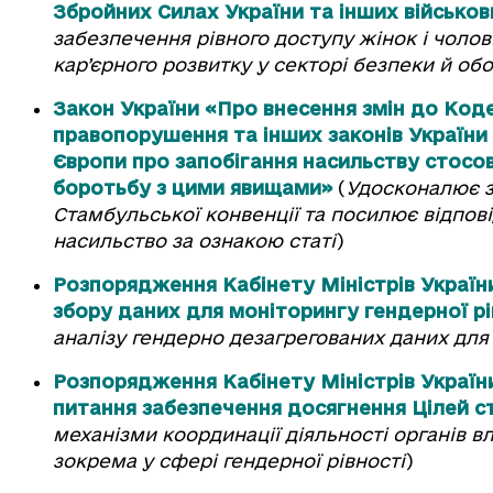
Збройних Силах України та інших військо
забезпечення рівного доступу жінок і чолов
кар’єрного розвитку у секторі безпеки й об
Закон України «Про внесення змін до Коде
правопорушення та інших законів України 
Європи про запобігання насильству стосо
боротьбу з цими явищами»
(
Удосконалює з
Стамбульської конвенції та посилює відпов
насильство за ознакою статі
)
Розпорядження Кабінету Міністрів України
збору даних для моніторингу гендерної рі
аналізу гендерно дезагрегованих даних для о
Розпорядження Кабінету Міністрів України
питання забезпечення досягнення Цілей ст
механізми координації діяльності органів в
зокрема у сфері гендерної рівності
)