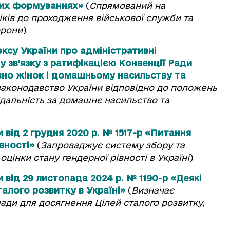
вих формуваннях»
(
Спрямований на
іків до проходження військової служби та
орони
)
ксу України про адміністративні
у зв’язку з ратифікацією Конвенції Ради
вно жінок i домашньому насильству та
аконодавство України відповідно до положень
ідальність за домашнє насильство та
 від 2 грудня 2020 р. № 1517-р «Питання
вності»
(
Запроваджує систему збору та
цінки стану гендерної рівності в Україні
)
 від 29 листопада 2024 р. № 1190-р «Деякі
алого розвитку в Україні»
(
Визначає
лади для досягнення Цілей сталого розвитку,