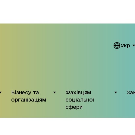
Укр
Бізнесу та
Фахівцям
За
організаціям
соціальної
сфери