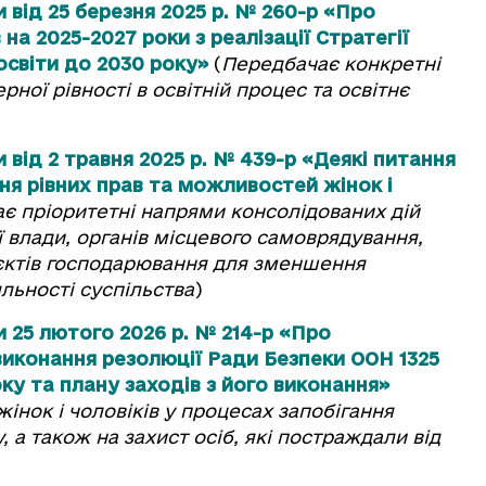
 від 25 березня 2025 р. № 260-р «Про
а 2025-2027 роки з реалізації Стратегії
освіти до 2030 року»
(
Передбачає конкретні
ої рівності в освітній процес та освітнє
 від 2 травня 2025 р. № 439-р «Деякі питання
ння рівних прав та можливостей жінок і
є пріоритетні напрями консолідованих дій
 влади, органів місцевого самоврядування,
б’єктів господарювання для зменшення
яльності суспільства
)
 25 лютого 2026 р. № 214-р «Про
виконання резолюції Ради Безпеки ООН 1325
оку та плану заходів з його виконання»
інок і чоловіків у процесах запобігання
 а також на захист осіб, які постраждали від