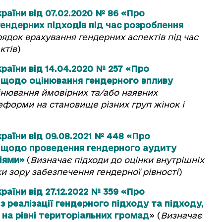
раїни від 07.02.2020 № 86 «Про
гендерних підходів під час розроблення
ядок врахування гендерних аспектів під час
ктів
)
раїни від 14.04.2020 № 257 «Про
щодо оцінювання гендерного впливу
інювання ймовірних та/або наявних
реформи на становище різних груп жінок і
країни від 09.08.2021 № 448 «Про
щодо проведення гендерного аудиту
іями»
(
Визначає підходи до оцінки внутрішніх
чки зору забезпечення гендерної рівності
)
раїни від 27.12.2022 № 359 «Про
реалізації гендерного підходу та підходу,
 на рівні територіальних громад
» (
Визначає