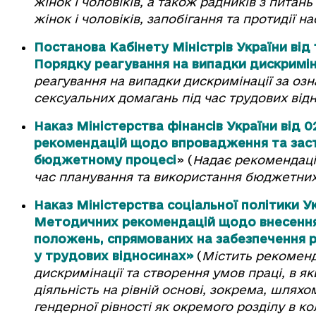
жінок і чоловіків, а також радників з пита
жінок і чоловіків, запобігання та протидії н
Постанова Кабінету Міністрів України від
Порядку реагування на випадки дискриміна
реагування на випадки дискримінації за озна
сексуальних домагань під час трудових від
Наказ Міністерства фінансів України від 
рекомендацій щодо впровадження та заст
бюджетному процесі
» (
Надає рекомендації
час планування та використання бюджетних
Наказ Міністерства соціальної політики У
Методичних рекомендацій щодо внесення 
положень, спрямованих на забезпечення рі
у трудових відносинах»
(
Містить рекоменд
дискримінації та створення умов праці, в я
діяльність на рівній основі, зокрема, шля
гендерної рівності як окремого розділу в к