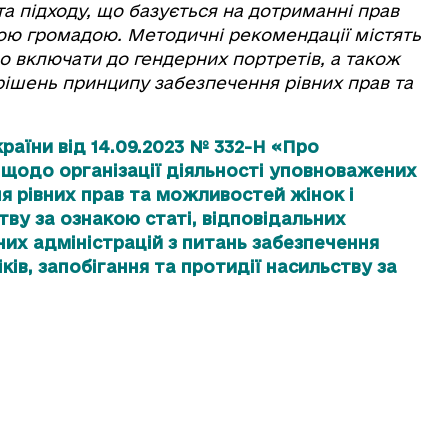
а підходу, що базується на дотриманні прав
ною громадою. Методичні рекомендації містять
но включати до гендерних портретів, а також
рішень принципу забезпечення рівних прав та
раїни від 14.09.2023 № 332-Н «Про
одо організації діяльності уповноважених
ня рівних прав та можливостей жінок і
ству за ознакою статі, відповідальних
их адміністрацій з питань забезпечення
ків, запобігання та протидії насильству за