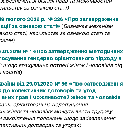
нь забезпечення рівних прав та можливостей
асильству за ознакою статі)
 18 лютого 2026 р. № 226 «Про затвердження
ції за ознакою статі»
(
Визначає механізм
кою статі, насильства за ознакою статі та
носин
)
02.01.2019 № 1 «Про затвердження Методичних
осування гендерно орієнтованого підходу в
 щодо врахування потреб жінок і чоловіків під
 коштів
)
країни від 29.01.2020 № 56 «Про затвердження
до колективних договорів та угод
вних прав і можливостей жінок та чоловіків
ації, орієнтовані на недопущення
ких жінки та чоловіки можуть вести трудову
хом закріплення положень щодо забезпечення
олективних договорах та угода
х)