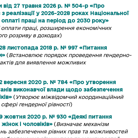
 від 27 травня 2026 р. № 504-р «Про
з реалізації у 2026-2028 роках Національної
 оплаті праці на період до 2030 року»
 оплати праці, розширення економічних
го розриву в доходах
)
 28 листопада 2018 р. № 997 «Питання
и»
(
Встановлює порядок проведення гендерно-
актів для виявлення можливих
 2 вересня 2020 р. № 784 «Про утворення
рганів виконавчої влади щодо забезпечення
ків»
(
Утворює міжвідомчий координаційний
сфері гендерної рівності
)
 9 жовтня 2020 р. № 930 «Деякі питання
жінок і чоловіків»
(
Визначає механізм
тань забезпечення рівних прав та можливостей