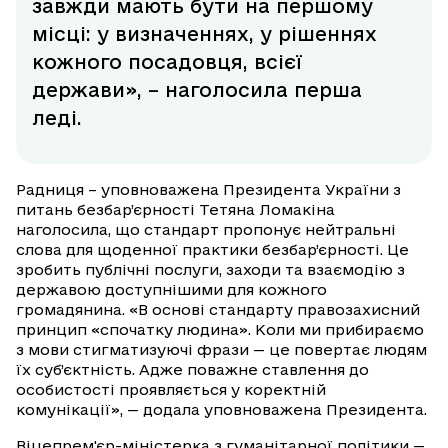
завжди мають бути на першому
місці: у визначеннях, у рішеннях
кожного посадовця, всієї
держави», – наголосила перша
леді.
Радниця – уповноважена Президента України з
питань безбар’єрності Тетяна Ломакіна
наголосила, що стандарт пропонує нейтральні
слова для щоденної практики безбар’єрності. Це
зробить публічні послуги, заходи та взаємодію з
державою доступнішими для кожного
громадянина. «В основі стандарту правозахисний
принцип «спочатку людина». Коли ми прибираємо
з мови стигматизуючі фрази — це повертає людям
їх суб’єктність. Адже поважне ставлення до
особистості проявляється у коректній
комунікації», — додала уповноважена Президента.
Віцепрем'єр-міністерка з гуманітарної політики —