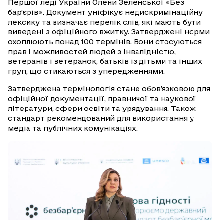
Першої леді України Олени Зеленської «Без
бар’єрів». Документ уніфікує недискримінаційну
лексику та визначає перелік слів, які мають бути
виведені з офіційного вжитку. Затверджені норми
охоплюють понад 100 термінів. Вони стосуються
прав і можливостей людей з інвалідністю,
ветеранів і ветеранок, батьків із дітьми та інших
груп, що стикаються з упередженнями.
Затверджена термінологія стане обов’язковою для
офіційної документації, правничої та наукової
літератури, сфери освіти та урядування. Також
стандарт рекомендований для використання у
медіа та публічних комунікаціях.