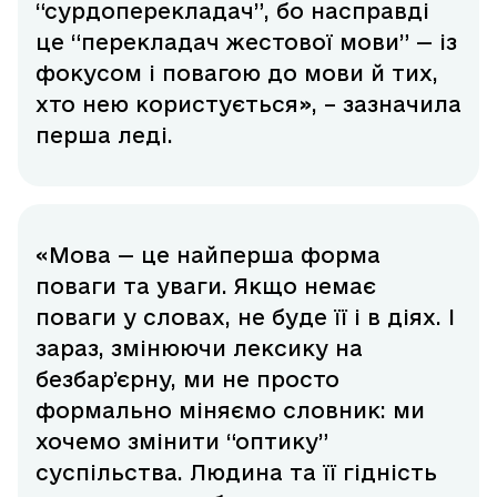
“сурдоперекладач”, бо насправді
це “перекладач жестової мови” — із
фокусом і повагою до мови й тих,
хто нею користується», – зазначила
перша леді.
«Мова — це найперша форма
поваги та уваги. Якщо немає
поваги у словах, не буде її і в діях. І
зараз, змінюючи лексику на
безбарʼєрну, ми не просто
формально міняємо словник: ми
хочемо змінити “оптику”
суспільства. Людина та її гідність