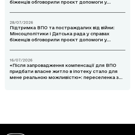
біженців обговорили проєкт допомоги у
прифронтових районах
28/07/2026
Підтримка ВПО та постраждалих від війни:
Мінсоцполітики і Датська рада у справах
біженців обговорили проєкт допомоги у
прифронтових районах
16/07/2026
«Після запровадження компенсації для ВПО
придбати власне житло в іпотеку стало для
мене реальною можливістю»: переселенка з
Маріуполя розповіла про участь у програмі
«єОселя»