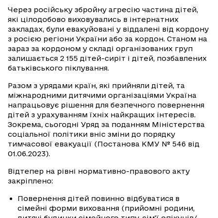
Через російську збройну агресію частина дітей,
які цілодобово виховувались в інтернатних
закладах, були евакуйовані у віддалені від кордону
з росією регіони України або за кордон. Станом на
зараз за кордоном у складі організованих груп
залишається 2 155 дітей-сиріт і дітей, позбавлених
батьківського піклування.
Разом з урядами країн, які прийняли дітей, та
міжнародними дитячими організаціями Україна
напрацьовує рішення для безпечного повернення
дітей з урахуванням їхніх найкращих інтересів.
Зокрема, сьогодні Уряд за поданням Міністерства
соціальної політики вніс зміни до порядку
тимчасової евакуації (Постанова КМУ № 546 від
01.06.2023).
Відтепер на рівні нормативно-правового акту
закріплено:
Повернення дітей повинно відбуватися в
сімейні форми виховання (прийомні родини,
дитячі будинки сімейного типу, сім’ї опікунів/