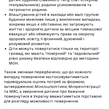
піклувальників), родини усиновлювачів та
патронатні родини.
Влаштування дітей в заклади або малі групові
будинки можливе лише у виключних випадках,
зокрема якщо є обставини, які загрожують
життю і здоров’ю дитини за місцем тимчасової
евакуації або обмежують права на охорону
здоров’я, освіту, її фізичний, духовний і
розумовий розвиток.
Діти можуть повертатися тільки на території
громад, які мають “помірний” та “задовільний”
рівні ризику безпеки відповідно до методики
МОН.
Також змінами передбачено, що до кожного
випадку повернення застосовуватиметься
індивідуальна оцінка потреб за формою,
затвердженою Мінсоцполітики, Мінреінтеграції
та МВС, а звернення дитини про бажання
повернутися в Україну вважатиметься підставою
для розгляду можливості повернення.