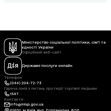
Міністерство соціальної політики, сім'ї та
єдності України
Офіційний веб-сайт
Державні послуги онлайн
Телефон
(044) 204-72-73
Гаряча лінія з питань протидії торгівлі людьми
1547
Контакти
info@mlsp.gov.ua
01601, м.Київ, вул. Еспланадна, 8/10