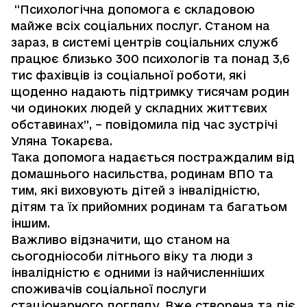
“Психологічна допомога є складовою
майже всіх соціальних послуг. Станом на
зараз, в системі центрів соціальних служб
працює близько 300 психологів та понад 3,6
тис фахівців із соціальної роботи, які
щоденно надають підтримку тисячам родин
чи одиноких людей у складних життєвих
обставинах”, – повідомила під час зустрічі
Уляна Токарєва.
Така допомога надається постраждалим від
домашнього насильства, родинам ВПО та
тим, які виховують дітей з інвалідністю,
дітям та їх прийомних родинам та багатьом
іншим.
Важливо відзначити, що станом на
сьогодніособи літнього віку та люди з
інвалідністю є одними із найчисленніших
споживачів соціальної послуги
стаціонарного догляду. Вже створена та діє