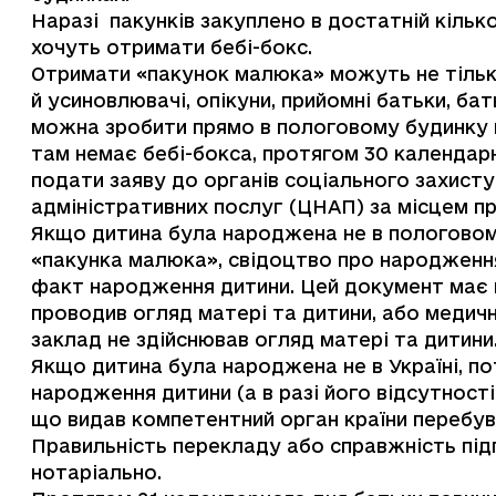
Наразі пакунків закуплено в достатній кількост
хочуть отримати бебі-бокс.
Отримати «пакунок малюка» можуть не тільки
й усиновлювачі, опікуни, прийомні батьки, ба
можна зробити прямо в пологовому будинку 
там немає бебі-бокса, протягом 30 календар
подати заяву до органів соціального захист
адміністративних послуг (ЦНАП) за місцем п
Якщо дитина була народжена не в пологовому
«пакунка малюка», свідоцтво про народженн
факт народження дитини. Цей документ має в
проводив огляд матері та дитини, aбo медич
заклад не здійснював огляд матері та дитини
Якщо дитина була народжена не в Україні, по
народження дитини (а в разі його відсутност
що видав компетентний орган країни перебува
Правильність перекладу або справжність під
нотаріально.