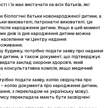
і і їх має вистачати на всіх батьків, які
 біологічні батьки новонародженої дитини, а
тьки-вихователі, патронатні вихователі. Це
після народження дитини. Якщо в цей момент
них днів із дня народження дитини можна
у населення чи Центру надання
роживання.
 будинку, потрібно подати заяву про надання
я дитини, а також документ, що підтверджує
идати заклад охорони здоров’я, який
на консультативна комісія, якщо медичний
.
трібно подати заяву, копію свідоцтва про
і – копію документа про народження дитини,
ння, з перекладом на українську мову).
пису перекладача мають бути засвідчені