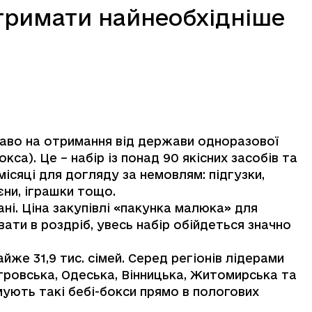
тримати найнеобхідніше
право на отримання від держави одноразової
са). Це – набір із понад 90 якісних засобів та
місяці для догляду за немовлям: підгузки,
єни, іграшки тощо.
ані. Ціна закупівлі «пакунка малюка» для
ати в роздріб, увесь набір обійдеться значно
же 31,9 тис. сімей. Серед регіонів лідерами
ровська, Одеська, Вінницька, Житомирська та
мують такі бебі-бокси прямо в пологових