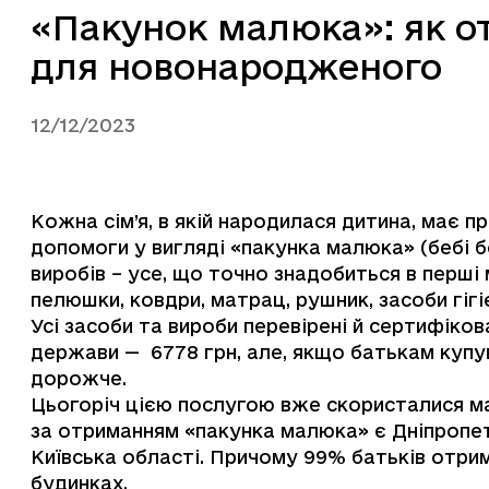
«Пакунок малюка»: як о
для новонародженого
12/12/2023
Кожна сім’я, в якій народилася дитина, має 
допомоги у вигляді «пакунка малюка» (бебі бок
виробів – усе, що точно знадобиться в перші 
пелюшки, ковдри, матрац, рушник, засоби гігі
Усі засоби та вироби перевірені й сертифіков
держави — 6778 грн, але, якщо батькам купув
дорожче.
Цьогоріч цією послугою вже скористалися май
за отриманням «пакунка малюка» є Дніпропет
Київська області. Причому 99% батьків отри
будинках.