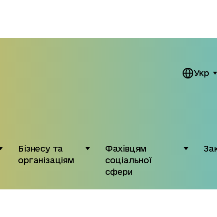
Укр
Бізнесу та
Фахівцям
За
організаціям
соціальної
сфери