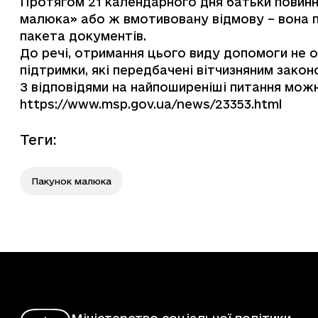
Протягом 21 календарного дня батьки повинн
малюка» або ж вмотивовану відмову – вона по
пакета документів.
До речі, отримання цього виду допомоги не об
підтримки, які передбачені вітчизняним зако
З відповідями на найпоширеніші питання мож
https://www.msp.gov.ua/news/23353.html
Теги
:
Пакунок малюка