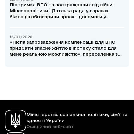
Підтримка ВПО та постраждалих від війни:
Мінсоцполітики і Датська рада у справах
біженців обговорили проєкт допомоги у
прифронтових районах
16/07/2026
«Після запровадження компенсації для ВПО
придбати власне житло в іпотеку стало для
мене реальною можливістю»: переселенка з
Маріуполя розповіла про участь у програмі
«єОселя»
Міністерство соціальної політики, сім'ї та
єдності України
Офіційний веб-сайт