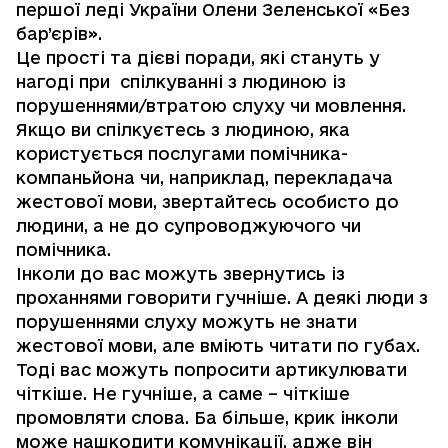
першої леді України Олени Зеленської «Без
бар’єрів».
Це прості та дієві поради, які стануть у
нагоді при спілкуванні з людиною із
порушеннями/втратою слуху чи мовлення.
Якщо ви спілкуєтесь з людиною, яка
користується послугами помічника-
компаньйона чи, наприклад, перекладача
жестової мови, звертайтесь особисто до
людини, а не до супроводжуючого чи
помічника.
Інколи до вас можуть звернутись із
проханнями говорити гучніше. А деякі люди з
порушеннями слуху можуть не знати
жестової мови, але вміють читати по губах.
Тоді вас можуть попросити артикулювати
чіткіше. Не гучніше, а саме – чіткіше
промовляти слова. Ба більше, крик інколи
може нашкодити комунікації, адже він