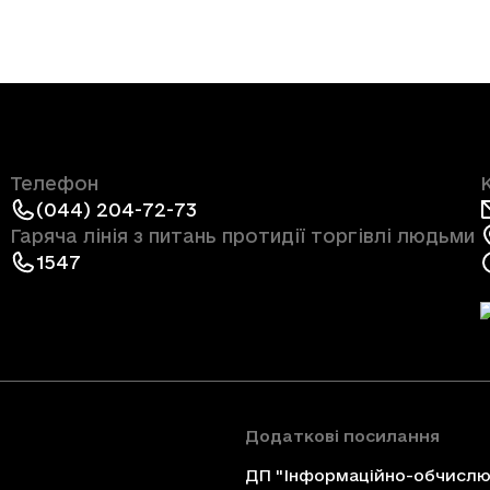
Телефон
(044) 204-72-73
Гаряча лінія з питань протидії торгівлі людьми
1547
Додаткові посилання
ДП "Інформаційно-обчислюв