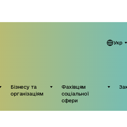
Укр
Бізнесу та
Фахівцям
За
організаціям
соціальної
сфери