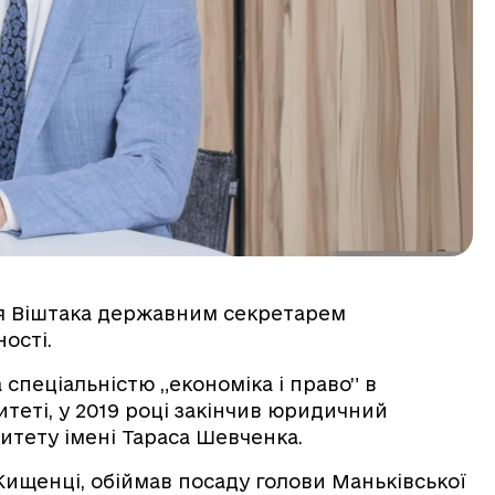
оря Віштака державним секретарем
ності.
а спеціальністю „економіка і право” в
еті, у 2019 році закінчив юридичний
итету імені Тараса Шевченка.
. Кищенці, обіймав посаду голови Маньківської