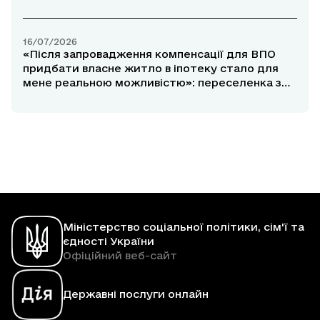
Маріуполя розповіла про участь у програмі
«єОселя»
16/07/2026
«Після запровадження компенсації для ВПО
придбати власне житло в іпотеку стало для
мене реальною можливістю»: переселенка з
Маріуполя розповіла про участь у програмі
«єОселя»
Міністерство соціальної політики, сім'ї та
єдності України
Офіційний веб-сайт
Державні послуги онлайн