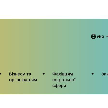
Укр
Бізнесу та
Фахівцям
За
організаціям
соціальної
сфери