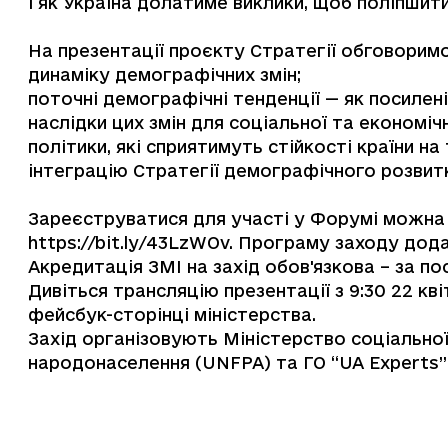
і як Україна долатиме виклики, щоб поліпшит
На презентації проєкту Стратегії обговоримо
динаміку демографічних змін;
поточні демографічні тенденції — як посилені,
наслідки цих змін для соціальної та економічн
політики, які сприятимуть стійкості країни на
інтеграцію Стратегії демографічного розвит
Зареєструватися для участі у Форумі можна д
https://bit.ly/43LzWOv
.
Програму заходу
дода
Акредитація ЗМІ на захід обов'язкова – за п
Дивіться трансляцію презентації з 9:30 22 кв
фейсбук-сторінці
міністерства.
Захід організовують Міністерство соціальної
народонаселення (UNFPA) та ГО “UA Experts”