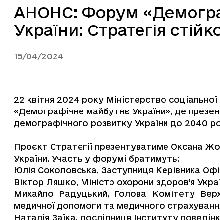
АНОНС: Форум «Демогр
України: Стратегія стійк
15/04/2024
22 квітня 2024 року Міністерство соціальної
«Демографічне майбутнє України», де презент
демографічного розвитку України до 2040 р
Проєкт Стратегії презентуватиме Оксана Жол
України. Участь у форумі братимуть:
Юлія Соколовська, Заступниця Керівника Офі
Віктор Ляшко, Міністр охорони здоров’я Украї
Михайло Радуцький, Голова Комітету Верхо
медичної допомоги та медичного страхуванн
Наталія Заїка, дослідниця Інституту поведін