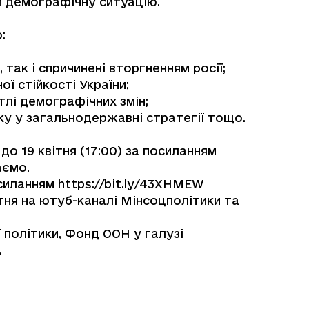
и демографічну ситуацію.
:
 так і спричинені вторгненням росії;
ої стійкості України;
 тлі демографічних змін;
ку у загальнодержавні стратегії тощо.
о 19 квітня (17:00) за посиланням
ємо.
осиланням
https://bit.ly/43XHMEW
ітня на
ютуб-каналі
Мінсоцполітики та
 політики, Фонд ООН у галузі
.