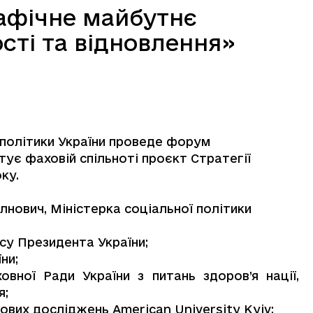
афічне майбутнє
ості та відновлення»
 політики України проведе форум
ує фаховій спільноті проєкт Стратегії
оку.
нович, Міністерка соціальної політики
су Президента України;
ни;
вної Ради України з питань здоров’я нації,
я;
кових досліджень American University Kyiv;