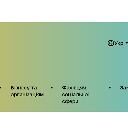
Укр
Бізнесу та
Фахівцям
За
організаціям
соціальної
сфери