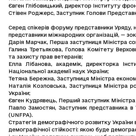
Євген Глібовицький, директор Інституту фро
Стівен Роджерс, Заступник Голови Представн
Серед спікерів форуму представники Уряду, н
представники міжнародних організацій, — зо
Дарія Марчак, Перша заступниця Міністра соц
Галина Третьякова, Голова Комітету Верховн
та захисту прав ветеранів;
Елла Лібанова, академік, директорка Інс
Національної академії наук України;
Тетяна Бережна, Заступниця Міністра економ
Наталія Козловська, Заступниця Міністра р
України;
Євген Кудрявець, Перший заступник Міністра о
Павло Замостян, Заступник представника в 
(UNFPA).
Стратегія демографічного розвитку України 
демографічної стійкості: якою буде демограф