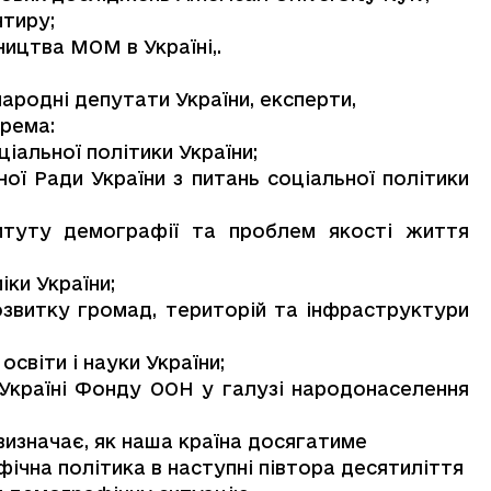
нтиру;
ицтва МОМ в Україні,.
ародні депутати України, експерти,
крема:
іальної політики України;
ої Ради України з питань соціальної політики
титуту демографії та проблем якості життя
іки України;
озвитку громад, територій та інфраструктури
світи і науки України;
Україні Фонду ООН у галузі народонаселення
визначає, як наша країна досягатиме
ічна політика в наступні півтора десятиліття