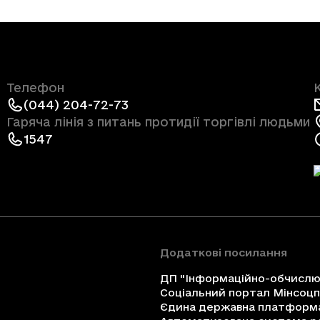
Телефон
(044) 204-72-73
Гаряча лінія з питань протидії торгівлі людьми
1547
Додаткові посилання
ДП "Інформаційно-обчислюв
Соціальний портал Мінсоц
Єдина державна платформа 