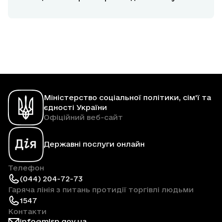
прифронтових районах
Міністерство соціальної політики, сім'ї та
єдності України
Офіційний веб-сайт
Державні послуги онлайн
Телефон
(044) 204-72-73
Гаряча лінія з питань протидії торгівлі людьми
1547
Контакти
info@mlsp.gov.ua