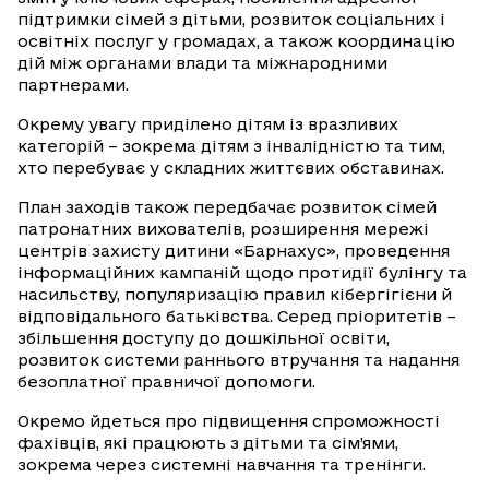
підтримки сімей з дітьми, розвиток соціальних і
освітніх послуг у громадах, а також координацію
дій між органами влади та міжнародними
партнерами.
Окрему увагу приділено дітям із вразливих
категорій – зокрема дітям з інвалідністю та тим,
хто перебуває у складних життєвих обставинах.
План заходів також передбачає розвиток сімей
патронатних вихователів, розширення мережі
центрів захисту дитини «Барнахус», проведення
інформаційних кампаній щодо протидії булінгу та
насильству, популяризацію правил кібергігієни й
відповідального батьківства. Серед пріоритетів –
збільшення доступу до дошкільної освіти,
розвиток системи раннього втручання та надання
безоплатної правничої допомоги.
Окремо йдеться про підвищення спроможності
фахівців, які працюють з дітьми та сім’ями,
зокрема через системні навчання та тренінги.